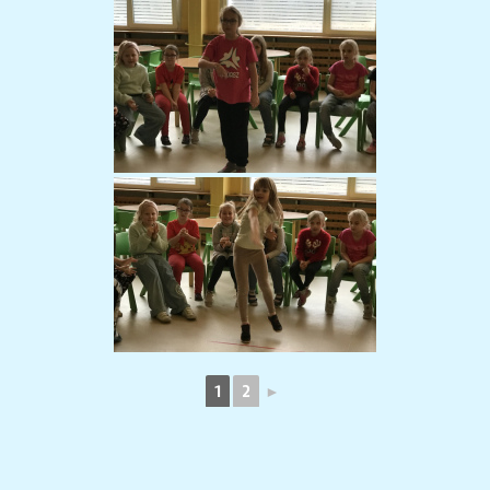
1
2
►