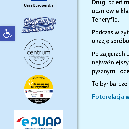
Drugi dzień m
uczniowie kla
Teneryfie.
Open toolbar
Podczas wizyt
okazję sprób
Po zajęciach 
najważniejszy
pysznymi lod
To był bardzo
Fotorelacja w